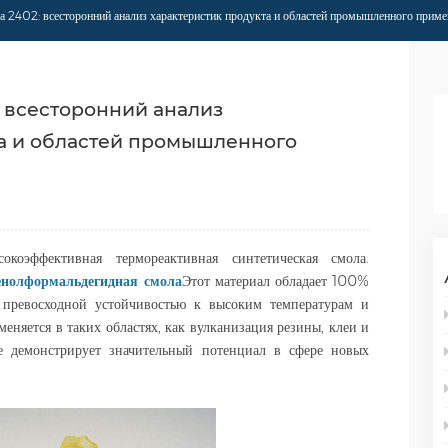
а 2402: всесторонний анализ характеристик продукта и областей промышленного приме
 всесторонний анализ
та и областей промышленного
коэффективная термореактивная синтетическая смола.
енолформальдегидная смола
Этот материал обладает 100%
 превосходной устойчивостью к высоким температурам и
няется в таких областях, как вулканизация резины, клеи и
е демонстрирует значительный потенциал в сфере новых