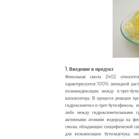
1. Введение в продукт
Фенольная смола 2402 относитс
характеризуется 100% липидной раст
поликонденсации между п-трет-бут
катализатора. В процессе реакции пр
гидроксиметил-п-трет-бутилфенола;
либо между гидроксиметильными г
активными атомами водорода на фен
смолы, обладающие специфической сш
для вулканизации бутилкаучука, о