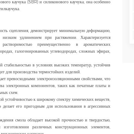
нового каучука (SBR) и силиконового каучука; она особенно
тилкаучука.
ость сцепления, демонстрирует минимальную деформацию,
 низким удлинением при растяжении. Характеризуется
 растворимостью преимущественно в ароматических
дородах, галогенированных углеводородах, сложных эфирах,
ой стабильностью в условиях высоких температур, устойчив
ит для производства термостойких изделий.
дает превосходными электроизоляционными свойствами, что
тва электронных компонентов, таких как печатные платы и
ьных схем.
кой устойчивостью к широкому спектру химических веществ,
о делает его пригодным для использования в агрессивных
рждения смола обладает высокой прочностью и твердостью,
и изготовлении различных конструкционных элементов,
механические нагрузки.