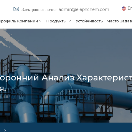
En
Электронная почта : admin@elephchem.com
Профиль Компании
Продукты
Устойчивость
Часто Зада
торонний Анализ Характерис
я.
г