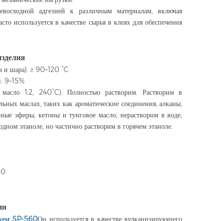
ревосходной адгезией к различным материалам, включая
асто используется в качестве сырья в клеях для обеспечения
изделия
а и шара): ≥ 90–120 °C
п: 9–15%
 масло 1:2, 240°C): Полностью растворим. Растворим в
льных маслах, таких как ароматические соединения, алканы,
ные эфиры, кетоны и тунговое масло; нерастворим в воде;
одном этаноле, но частично растворим в горячем этаноле.
00
ии
хем SP-560
Он используется в качестве вулканизирующего