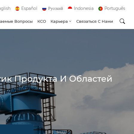
glish
Español
Русский
Indonesia
Português
ваемые Вопросы
КСО
Карьера
Связаться С Нами
тик Продукта И Областей