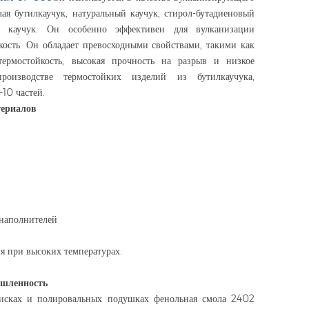
чая бутилкаучук, натуральный каучук, стирол-бутадиеновый
й каучук. Он особенно эффективен для вулканизации
кость. Он обладает превосходными свойствами, такими как
термостойкость, высокая прочность на разрыв и низкое
роизводстве термостойких изделий из бутилкаучука,
–10 частей.
ериалов
 наполнителей
 при высоких температурах.
шленность
дисках и полировальных подушках фенольная смола 2402