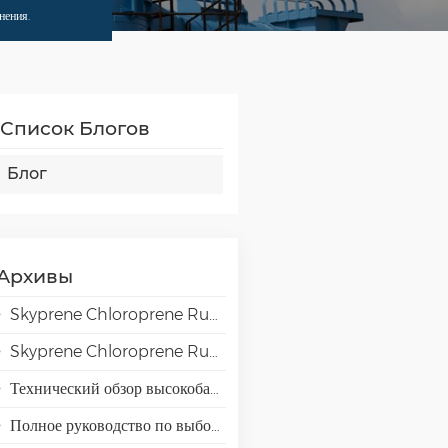
нения.
Список Блогов
Блог
Архивы
Skyprene Chloroprene Rubber Grades for Adhesive Applications
Skyprene Chloroprene Rubber Grades for Industrial Applications
Технический обзор высокобарьерной смолы EVAL EVOH для применения в упаковке.
Полное руководство по выбору эмульсий VAE