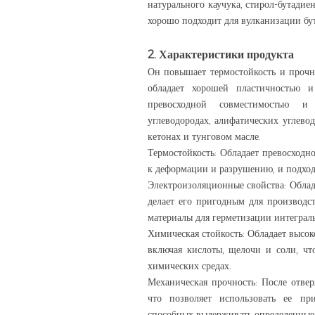
натурального каучука, стирол-бутадие
хорошо подходит для вулканизации бу
2. Характеристики продукта
Он повышает термостойкость и прочн
обладает хорошей пластичностью и
превосходной совместимостью и
углеводородах, алифатических углево
кетонах и тунговом масле.
Термостойкость: Обладает превосходн
к деформации и разрушению, и подход
Электроизоляционные свойства: Обла
делает его пригодным для производс
материалы для герметизации интеграл
Химическая стойкость: Обладает высо
включая кислоты, щелочи и соли, чт
химических средах.
Механическая прочность: После отве
что позволяет использовать ее пр
способных выдерживать определенные 