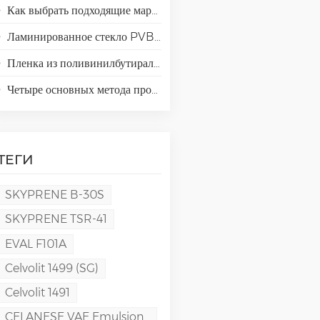
Как выбрать подходящие марки поливинилового спирта (ПВА) для применения в производстве специальной бумаги?
Ламинированное стекло PVB, EVA, SGP и TPU: сравнение и руководство для современной архитектуры.
Пленка из поливинилбутирала (ПВБ): химия, технологические процессы и высокоэффективные области применения.
Четыре основных метода производства пленок из поливинилового спирта (ПВА).
ТЕГИ
SKYPRENE B-30S
SKYPRENE TSR-41
EVAL F101A
Celvolit 1499 (SG)
Celvolit 1491
CELANESE VAE Emulsion