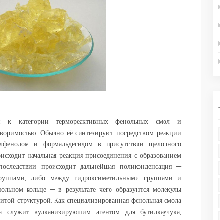
я к категории термореактивных фенольных смол и
воримостью. Обычно её синтезируют посредством реакции
илфенолом и формальдегидом в присутствии щелочного
оисходит начальная реакция присоединения с образованием
 впоследствии происходит дальнейшая поликонденсация —
руппами, либо между гидроксиметильными группами и
ольном кольце — в результате чего образуются молекулы
итой структурой. Как специализированная фенольная смола
на служит вулканизирующим агентом для бутилкаучука,