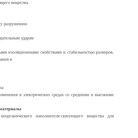
ющего вещества.
му разрушению
щательным ударам
ными изоляционными свойствами и стабильностью размеров,
ания в:
на
именения в электрических средах со средними и высокими
 материалы
еорганического наполнителя-связующего вещества для