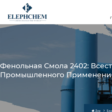
Фенольная Смола 2402: Всес
Промышленного Применени
Дом
Бло