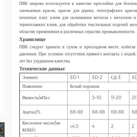
ПВБ широко используется в качестве прослойки для безопас
запекаемых красок, красок для дерева, типографских красо
печатных плат, клеев для склеивания металла с металлом и
термоплавких клеев, для обработки текстильных изделий жел
областях применения в различных отраслях промышленности.
Хранилище
ПВБ следует хранить в сухом и прохладном месте, избега
давления. При условии отсутствия прямого контакта с водой
лет без ухудшения качества.
Технические данные
Элемент
SD-1
SD-2
СД-3
SD
Появление
Белый порошок
Вязкость/мПа·с
5–10
11–20
21
Ацетал/%
68–88
68–88
68–88
68
Кислотное число/(мг
≤4.0
4
2
2
КОН/г)