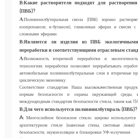
В:
Какие растворители подходят для растворени
(ПВБ)?
А:
Поливинилбутиральная смола (ПВБ) хорошо растворяе
изопропаноле, н-бутаноле), гликолевых эфирах и смесях 
сложными эфирами.
ная
В:
Являются ли изделия из ПВБ экологичными
переработки и соответствующими отраслевым станд
А:
Возможность вторичной переработки и экологичност
технологиях переработки позволяют перерабатывать отраб
автомобильные поливинилбутиральные слои в вторичные п
циклическую экономику.
Соответствие стандартам: Наша высококачественная прод
нормам безопасности и охраны окружающей среды,
международным стандартам безопасности стекла, таким как I
В:
Для чего используется поливинилбутираль (ПВБ)?
A:
Многослойное безопасное стекло: широко используется
архитектурном стекле (навесные стены, световые люки) 
безопасности, звукоизоляции и блокировки УФ-излучения.