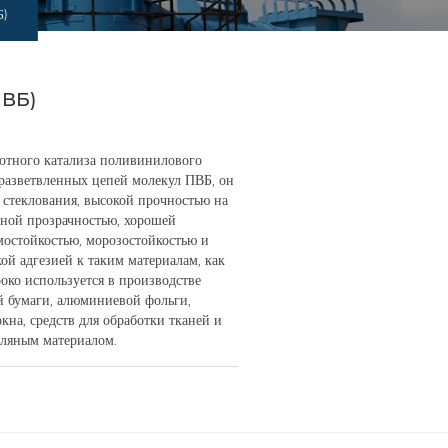
Б)
ПВБ)
отного катализа поливинилового
 разветвленных цепей молекул ПВБ, он
 стеклования, высокой прочностью на
дной прозрачностью, хорошей
рмостойкостью, морозостойкостью и
ой адгезией к таким материалам, как
око используется в производстве
ой бумаги, алюминиевой фольги,
кна, средств для обработки тканей и
оляным материалом.