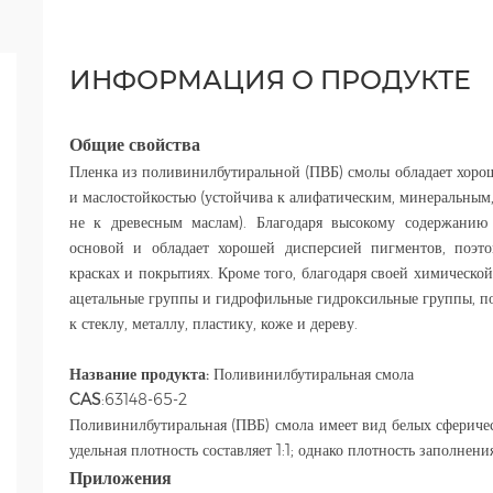
ИНФОРМАЦИЯ О ПРОДУКТЕ
Общие свойства
Пленка из поливинилбутиральной (ПВБ) смолы обладает хоро
и маслостойкостью (устойчива к алифатическим, минеральным
не к древесным маслам). Благодаря высокому содержанию
основой и обладает хорошей дисперсией пигментов, поэт
красках и покрытиях. Кроме того, благодаря своей химическо
ацетальные группы и гидрофильные гидроксильные группы, п
к стеклу, металлу, пластику, коже и дереву.
Название продукта:
Поливинилбутиральная смола
CAS
:63148-65-2
Поливинилбутиральная (ПВБ) смола имеет вид белых сфериче
удельная плотность составляет 1:1; однако плотность заполнени
Приложения