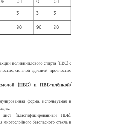
08
0.1
0.1
0.1
3
3
3
8
98
98
98
реакции поливинилового спирта (ПВС) с
ностью, сильной адгезией, прочностью
смолой (ПВБ) и ПВБ-плёнкой/
анулированная форма, используемая в
ующих.
 лист (пластифицированный ПВБ),
я многослойного безопасного стекла в