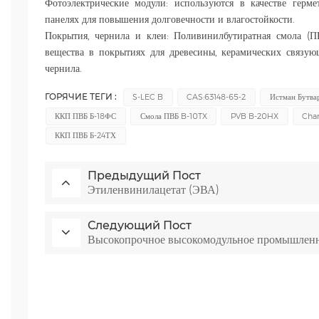
Фотоэлектрические модули: используются в качестве герм
панелях для повышения долговечности и влагостойкости.
Покрытия, чернила и клеи: Поливинилбутиратная смола (П
вещества в покрытиях для древесины, керамических связу
чернила.
ГОРЯЧИЕ ТЕГИ :
S-LEC B
CAS:63148-65-2
Истман Бутва
ККП ПВБ Б-18ФС
Смола ПВБ B-10TX
PVB B-20HX
Cha
ККП ПВБ Б-24ТХ
Предыдущий Пост
Этиленвинилацетат (ЭВА)
Следующий Пост
Высокопрочное высокомодульное промышлен