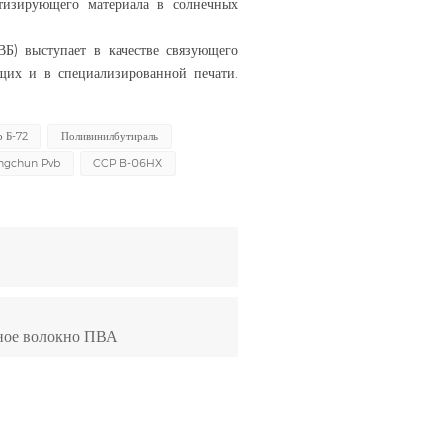
етизирующего материала в солнечных
ВБ) выступает в качестве связующего
ющих и в специализированной печати.
р Б-72
Поливинилбутираль
ngchun Pvb
CCP B-06HX
ное волокно ПВА