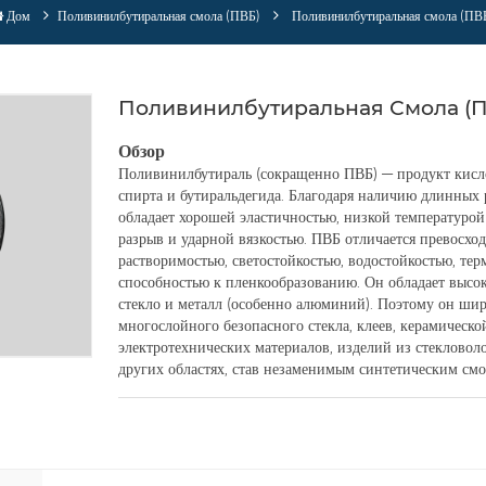
Дом
Поливинилбутиральная смола (ПВБ)
Поливинилбутиральная смола (ПВ
Поливинилбутиральная Смола (
Обзор
Поливинилбутираль (сокращенно ПВБ) — продукт кисл
спирта и бутиральдегида. Благодаря наличию длинных
обладает хорошей эластичностью, низкой температурой
разрыв и ударной вязкостью. ПВБ отличается превосхо
растворимостью, светостойкостью, водостойкостью, те
способностью к пленкообразованию. Он обладает высок
стекло и металл (особенно алюминий). Поэтому он шир
многослойного безопасного стекла, клеев, керамическ
электротехнических материалов, изделий из стекловоло
других областях, став незаменимым синтетическим см