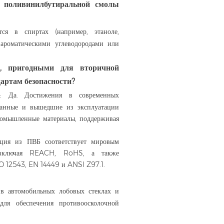
я поливинилбутиральной смолы
тся в спиртах (например, этаноле,
с ароматическими углеводородами или
, пригодными для вторичной
артам безопасности?
ь: Да. Достижения в современных
отанные и вышедшие из эксплуатации
ромышленные материалы, поддерживая
укция из ПВБ соответствует мировым
 включая REACH, RoHS, а также
SO 12543, EN 14449 и ANSI Z97.1.
 в автомобильных лобовых стеклах и
для обеспечения противоосколочной