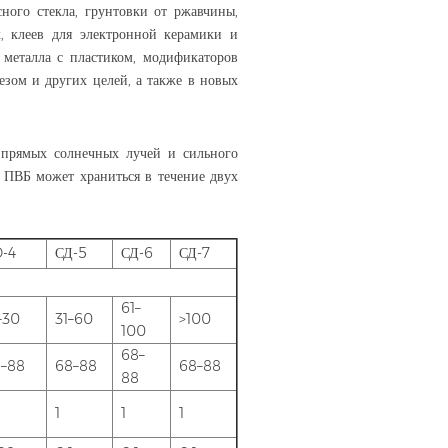
ного стекла, грунтовки от ржавчины,
к, клеев для электронной керамики и
 металла с пластиком, модификаторов
езом и других целей, а также в новых
я прямых солнечных лучей и сильного
, ПВБ может храниться в течение двух
-4
СД-5
СД-6
СД-7
61–
–30
31–60
>100
100
68–
–88
68–88
68–88
88
1
1
1