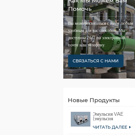
Как Мы Можем Вам
Помочь
Вы можете связаться с нами любым
удобным для вас способом. Мы
доступны 24/7 по электронной
почте или телефону.
СВЯЗАТЬСЯ С НАМИ
Новые Продукты
Эмульсия VAE
(эмульсия
сополимера
ЧИТАТЬ ДАЛЕЕ
винилацетата и
этилена)