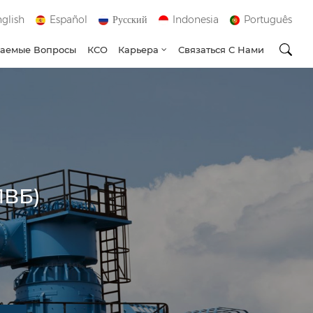
glish
Español
Русский
Indonesia
Português
ваемые Вопросы
КСО
Карьера
Связаться С Нами
ПВБ)