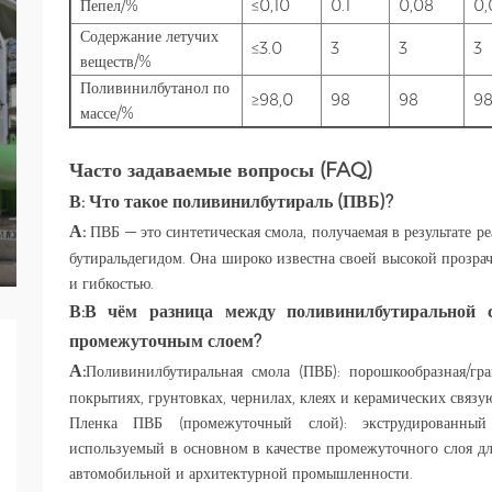
Пепел/%
≤0,10
0.1
0,08
0,
Содержание летучих
≤3.0
3
3
3
веществ/%
Поливинилбутанол по
≥98,0
98
98
9
массе/%
Часто задаваемые вопросы (FAQ)
В:
Что такое поливинилбутираль (ПВБ)?
А:
ПВБ — это синтетическая смола, получаемая в результате 
бутиральдегидом. Она широко известна своей высокой прозрач
и гибкостью.
В:
В чём разница между поливинилбутиральной 
промежуточным слоем?
А:
Поливинилбутиральная смола (ПВБ): порошкообразная/гр
покрытиях, грунтовках, чернилах, клеях и керамических связ
Пленка ПВБ (промежуточный слой): экструдированный
используемый в основном в качестве промежуточного слоя дл
автомобильной и архитектурной промышленности.