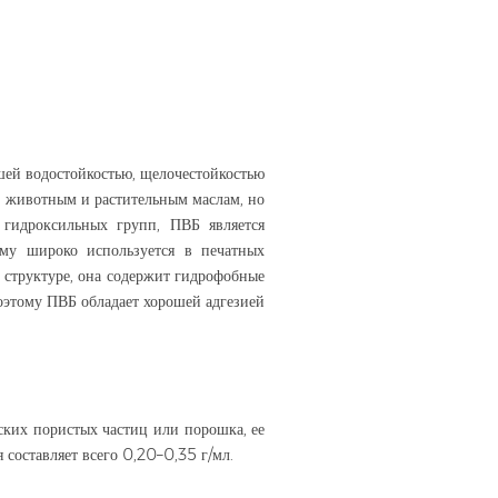
шей водостойкостью, щелочестойкостью
, животным и растительным маслам, но
 гидроксильных групп, ПВБ является
ому широко используется в печатных
й структуре, она содержит гидрофобные
оэтому ПВБ обладает хорошей адгезией
ских пористых частиц или порошка, ее
я составляет всего 0,20–0,35 г/мл.