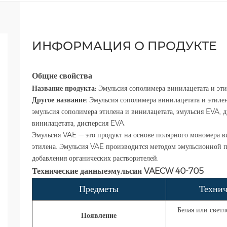
ИНФОРМАЦИЯ О ПРОДУКТЕ
Общие свойства
Название продукта:
Эмульсия сополимера винилацетата и эти
Другое название:
Эмульсия сополимера винилацетата и этилен
эмульсия сополимера этилена и винилацетата, эмульсия EVA, 
винилацетата, дисперсия EVA.
Эмульсия VAE — это продукт на основе полярного мономера 
этилена. Эмульсия VAE производится методом эмульсионной п
добавления органических растворителей.
Технические данные
эмульсии VAE
CW 40-705
Предметы
Технич
Белая или светл
Появление