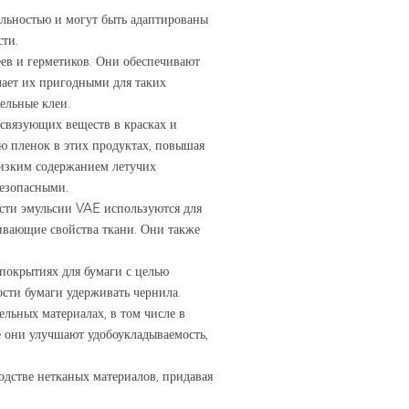
альностью и могут быть адаптированы
ти.
еев и герметиков. Они обеспечивают
лает их пригодными для таких
ельные клеи.
 связующих веществ в красках и
ю пленок в этих продуктах, повышая
 низким содержанием летучих
безопасными.
сти эмульсии VAE используются для
кивающие свойства ткани. Они также
покрытиях для бумаги с целью
ости бумаги удерживать чернила.
ельных материалах, в том числе в
е они улучшают удобоукладываемость,
одстве нетканых материалов, придавая