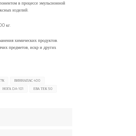
понентом в процессе эмульсионной
ксных изделий.
00 кг.
ранения химических продуктов.
ячих предметов, искр и других
07К
ВИННАПАС 400
НОГА DA-101
ЕВА ТЕК 50