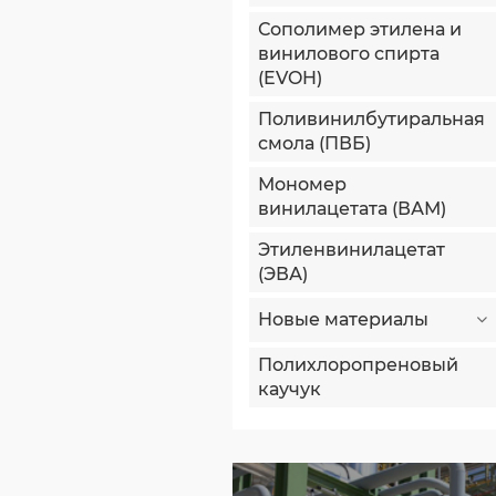
Сополимер этилена и
винилового спирта
(EVOH)
Поливинилбутиральная
смола (ПВБ)
Мономер
винилацетата (ВАМ)
Этиленвинилацетат
(ЭВА)
Новые материалы
Полихлоропреновый
каучук