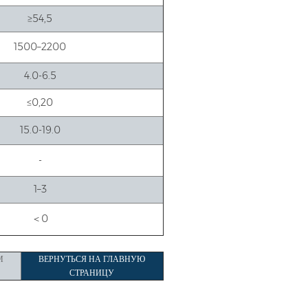
≥54,5
1500–2200
4.0-6.5
≤0,20
15.0-19.0
-
1–3
＜0
М
ВЕРНУТЬСЯ НА ГЛАВНУЮ
СТРАНИЦУ