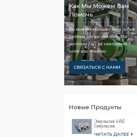
Как Мы Можем Вам
Помочь
Вы можете связаться с нами любым
удобным для вас способом. Мы
доступны 24/7 по электронной
почте или телефону.
СВЯЗАТЬСЯ С НАМИ
Новые Продукты
Эмульсия VAE
(эмульсия
сополимера
ЧИТАТЬ ДАЛЕЕ
винилацетата и