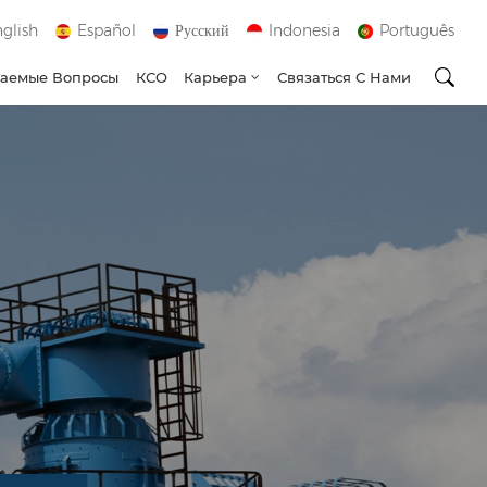
glish
Español
Русский
Indonesia
Português
ваемые Вопросы
КСО
Карьера
Связаться С Нами