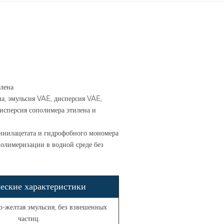
лена
а, эмульсия VAE, дисперсия VAE,
дисперсия сополимера этилена и
винилацетата и гидрофобного мономера
олимеризации в водной среде без
еские характеристики
о-желтая эмульсия, без взвешенных
частиц.