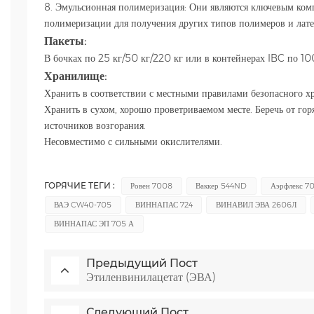
8. Эмульсионная полимеризация: Они являются ключевым ком
полимеризации для получения других типов полимеров и лате
Пакеты:
В бочках по 25 кг/50 кг/220 кг или в контейнерах IBC по 10
Хранилище:
ная
Хранить в соответствии с местными правилами безопасного х
Хранить в сухом, хорошо проветриваемом месте. Беречь от гор
источников возгорания.
Несовместимо с сильными окислителями.
ГОРЯЧИЕ ТЕГИ :
Ровен 7008
Ваккер 544ND
Аэрфлекс 7
ВАЭ CW40-705
ВИННАПАС 724
ВИНАВИЛ ЭВА 2606Л
ВИННАПАС ЭП 705 А
Предыдущий Пост
Этиленвинилацетат (ЭВА)
Следующий Пост