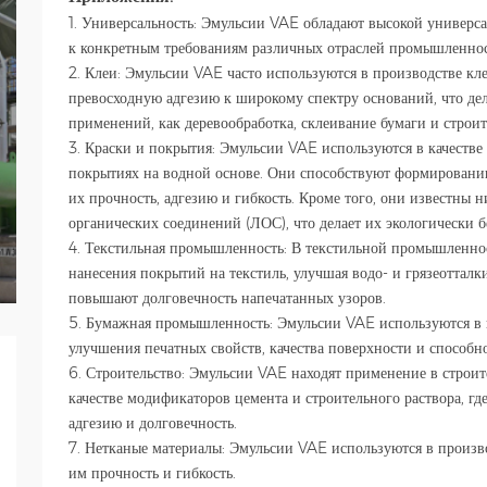
1. Универсальность: Эмульсии VAE обладают высокой универс
к конкретным требованиям различных отраслей промышленнос
2. Клеи: Эмульсии VAE часто используются в производстве кл
превосходную адгезию к широкому спектру оснований, что де
применений, как деревообработка, склеивание бумаги и строит
3. Краски и покрытия: Эмульсии VAE используются в качестве
покрытиях на водной основе. Они способствуют формировани
их прочность, адгезию и гибкость. Кроме того, они известны
органических соединений (ЛОС), что делает их экологически 
4. Текстильная промышленность: В текстильной промышленно
нанесения покрытий на текстиль, улучшая водо- и грязеоттал
повышают долговечность напечатанных узоров.
5. Бумажная промышленность: Эмульсии VAE используются в 
улучшения печатных свойств, качества поверхности и способн
6. Строительство: Эмульсии VAE находят применение в строит
качестве модификаторов цемента и строительного раствора, гд
адгезию и долговечность.
7. Нетканые материалы: Эмульсии VAE используются в произв
им прочность и гибкость.