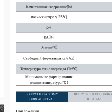
Качественное содержание
(%)
Вязкость
(mpa.s, 25
℃
)
pH
ВА
(%)
Этилен
(%)
Свободный формальдегид (г/кг)
Температура стеклоперехода (Тг/℃)
Минимальное формирование
пленки
температура(
℃ )
ВОЗВРАТ К КРАТКОМУ
ВЕРНУТЬСЯ К ОСНОВНЫ
ОПИСАНИЮ VAE
ТОВАРАМ
Приложения: