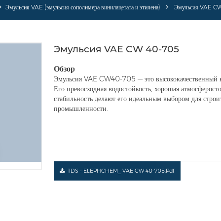
Эмульсия VAE (эмульсия сополимера винилацетата и этилена)
Эмульсия VAE C
Эмульсия VAE CW 40-705
Обзор
Эмульсия VAE CW40-705 — это высококачественный к
Его превосходная водостойкость, хорошая атмосферост
стабильность делают его идеальным выбором для строи
промышленности.
TDS - ELEPHCHEM_ VAE CW 40-705.pdf