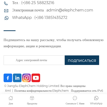
Тел. : (+)86 25 58823216
эмульсионной
выдающаяся
полимеризации из
термическая
Электронная почта : admin@elephchem.com
этиленацетата и
стабильность делают
WhatsApp : (+)86 13851435272
мономера этилена в
его идеальным выбором
качестве основных
для строительной,
сырьевых материалов, а
лакокрасочной и
Подпишитесь на нашу рассылку, чтобы получать обновленную
также других
текстильной
информацию, акции и рекомендации.
вспомогательных
промышленности.
веществ. Сополимер
этилена и винилацетата
является наиболее
важным продуктом
сополимеризации
© JiangSu ElephChem Holding Limited. Все права защищены .
этилена, обычно
Xml
|
Политика конфиденциальности Elephchem
Поддерживается сеть IPv6
обозначаемым как
EVA.Продукты с
Дом
Продукты
Связаться С Нами
WhatsApp