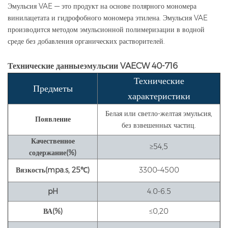
Эмульсия VAE — это продукт на основе полярного мономера
винилацетата и гидрофобного мономера этилена. Эмульсия VAE
производится методом эмульсионной полимеризации в водной
среде без добавления органических растворителей.
Технические данные
эмульсии VAE
CW 40-716
Технические
Предметы
характеристики
Белая или светло-желтая эмульсия,
Появление
без взвешенных частиц.
Качественное
≥54,5
содержание
(%)
Вязкость
(mpa.s, 25
℃
)
3300–4500
pH
4.0-6.5
ВА
(%)
≤0,20