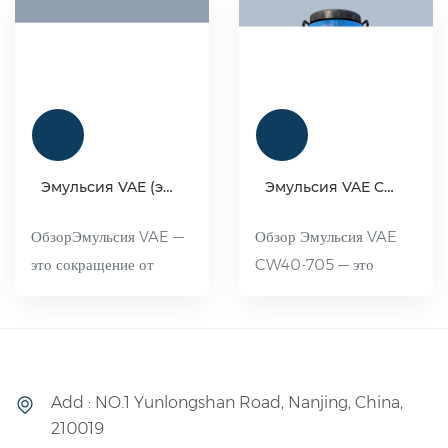
Эмульсия VAE (эмульсия сополимера винилацетата и этилена)
Эмульсия VAE CW 40-705
ОбзорЭмульсия VAE —
Обзор Эмульсия VAE
это сокращение от
CW40-705 — это
эмульсии
высококачественный
сополимеризации
клей с низким
этиленацетата и этилена,
содержанием этилена.
представляющая собой
Его превосходная
Add : NO.1 Yunlongshan Road, Nanjing, China,
полимерную эмульсию,
водостойкость, хорошая
210019
полученную методом
атмосферостойкость и