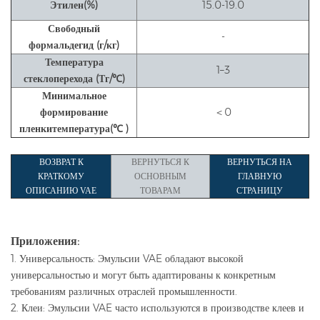
Этилен
(%)
15.0-19.0
Свободный
-
формальдегид (г/кг)
Температура
1–3
стеклоперехода (Тг/℃)
Минимальное
формирование
＜0
пленки
температура(
℃ )
ВОЗВРАТ К
ВЕРНУТЬСЯ К
ВЕРНУТЬСЯ НА
КРАТКОМУ
ОСНОВНЫМ
ГЛАВНУЮ
ОПИСАНИЮ VAE
ТОВАРАМ
СТРАНИЦУ
Приложения:
1. Универсальность: Эмульсии VAE обладают высокой
универсальностью и могут быть адаптированы к конкретным
требованиям различных отраслей промышленности.
2. Клеи: Эмульсии VAE часто используются в производстве клеев и