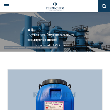
Дом
Эмульсия VAE (эмульсия сополимера
винилацетата и этилена)
Эмульсия VAE CW 40-716