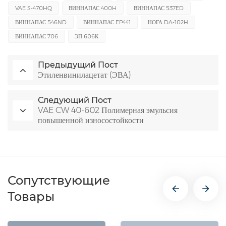
VAE S-470HQ
ВИННАПАС 400H
ВИННАПАС 537ED
ВИННАПАС 546ND
ВИННАПАС EP441
НОГА DA-102H
ВИННАПАС 706
ЭП 606К
Предыдущий Пост
Этиленвинилацетат (ЭВА)
Следующий Пост
VAE CW 40-602 Полимерная эмульсия
повышенной износостойкости
Сопутствующие
Товары