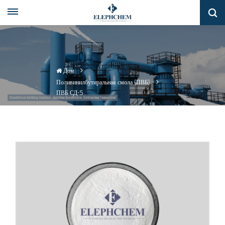
Дом
Поливинилбутиральная смола (ПВБ)
ПВБ СД-5