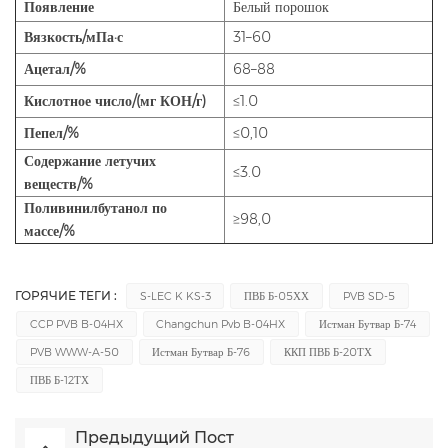
Появление
Белый порошок
Вязкость/мПа·с
31–60
Ацетал/%
68–88
Кислотное число/(мг КОН/г)
≤1.0
Пепел/%
≤0,10
Содержание летучих
≤3.0
веществ/%
Поливинилбутанол по
≥98,0
массе/%
ГОРЯЧИЕ ТЕГИ :
S-LEC K KS-3
ПВБ Б-05ХХ
PVB SD-5
CCP PVB B-04HX
Changchun Pvb B-04HX
Истман Бутвар Б-74
PVB WWW-A-50
Истман Бутвар Б-76
ККП ПВБ Б-20ТХ
ПВБ Б-12ТХ
Предыдущий Пост