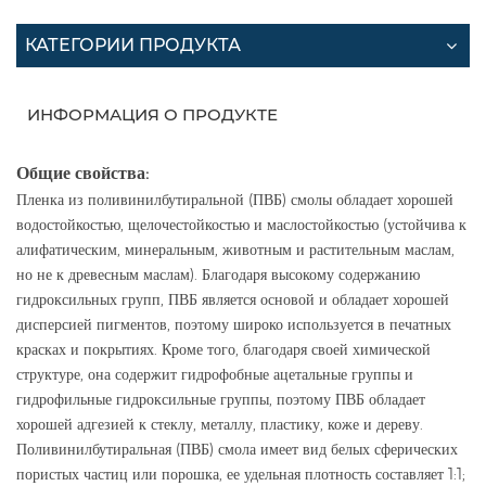
КАТЕГОРИИ ПРОДУКТА
ИНФОРМАЦИЯ О ПРОДУКТЕ
Общие свойства:
Пленка из поливинилбутиральной (ПВБ) смолы обладает хорошей
водостойкостью, щелочестойкостью и маслостойкостью (устойчива к
алифатическим, минеральным, животным и растительным маслам,
но не к древесным маслам). Благодаря высокому содержанию
гидроксильных групп, ПВБ является основой и обладает хорошей
дисперсией пигментов, поэтому широко используется в печатных
красках и покрытиях. Кроме того, благодаря своей химической
структуре, она содержит гидрофобные ацетальные группы и
гидрофильные гидроксильные группы, поэтому ПВБ обладает
хорошей адгезией к стеклу, металлу, пластику, коже и дереву.
Поливинилбутиральная (ПВБ) смола имеет вид белых сферических
пористых частиц или порошка, ее удельная плотность составляет 1:1;