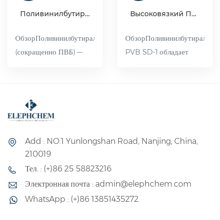
Поливинилбутиральная смола (ПВБ)
Высоковязкий ПВБ SD-1
ОбзорПоливинилбутираль
ОбзорПоливинилбутираль
(сокращенно ПВБ) —
PVB SD-1 обладает
продукт кислотного
превосходной
катализа
прозрачностью, что
поливинилового спирта
делает его пригодным
и бутиральдегида.
для применений,
Благодаря наличию
требующих высокой
длинных разветвленных
светопропускаемости.
Add : NO.1 Yunlongshan Road, Nanjing, China,
цепей молекул ПВБ, он
210019
обладает хорошей
Тел. : (+)86 25 58823216
эластичностью, низкой
Электронная почта : admin@elephchem.com
температурой
WhatsApp : (+)86 13851435272
стеклования, высокой
прочностью на разрыв и