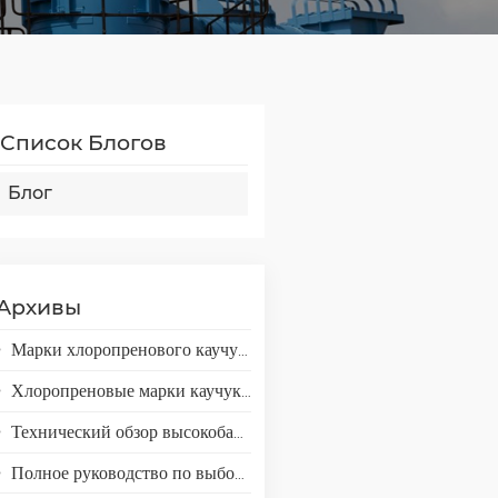
Список Блогов
Блог
Архивы
Марки хлоропренового каучука Skyprene для клеевых применений
Хлоропреновые марки каучука Skyprene для промышленного применения
Технический обзор высокобарьерной смолы EVAL EVOH для применения в упаковке.
Полное руководство по выбору эмульсий VAE