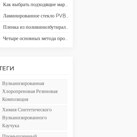
Как выбрать подходящие марки поливинилового спирта (ПВА) для применения в производстве специальной бумаги?
Ламинированное стекло PVB, EVA, SGP и TPU: сравнение и руководство для современной архитектуры.
Пленка из поливинилбутирала (ПВБ): химия, технологические процессы и высокоэффективные области применения.
Четыре основных метода производства пленок из поливинилового спирта (ПВА).
ТЕГИ
Вулканизированная
Хлоропреновая Резиновая
Композиция
Химия Синтетического
Вулканизированного
Каучука
Промышленный