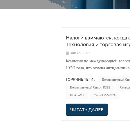
Налоги взимаются, когда
Технология и торговая и
Jun 09, 2025
Комиссия по международной торгов
1930 года, что отмена антидемпин
Поливиниловый спирт (ПВС) импор
ГОРЯЧИЕ ТЕГИ :
Поливиниловый Спи
могут нанести существенный ущер
Поливиниловый Спирт 1099
Селвол
и DuPont начали антидемпинговые
году ITC постановила, что японский
ПВА 1493
Celvol WS-724
Германию. Они также исключили к
соответствовала требуемым стандар
ЧИТАТЬ ДАЛЕЕ
что Shanghai Volkswagen действит
Соединенные Штаты официально вв