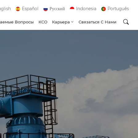
glish
Español
Русский
Indonesia
Português
ваемые Вопросы
КСО
Карьера
Связаться С Нами