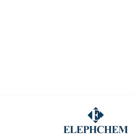
применениях, комитет считает, что
рассматривать как один и тот же ти
моментах: во-первых, все типы ПВА
вторых, разные марки ПВА во многих
способ их изготовления и использу
хотя конечные пользователи склон
снизить затраты, эта привычка не м
этом обзоре Комиссия придерживала
расследования по двум причинам: 
согласились с ним, и рынок с тех п
позицию Комиссии в первоначально
марки ПВБ по различным категори
13851435272Электронная почта