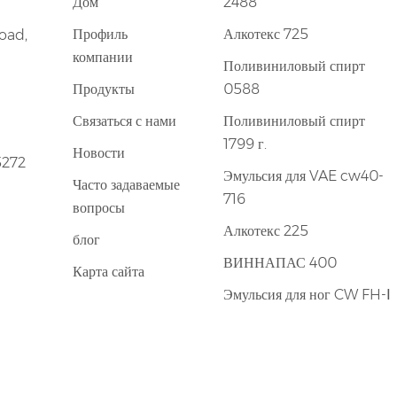
Дом
2488
Профиль
Алкотекс 725
oad,
компании
Поливиниловый спирт
Продукты
0588
Связаться с нами
Поливиниловый спирт
1799 г.
Новости
5272
Эмульсия для VAE cw40-
Часто задаваемые
716
вопросы
Алкотекс 225
блог
ВИННАПАС 400
Карта сайта
Эмульсия для ног CW FH-Ⅰ