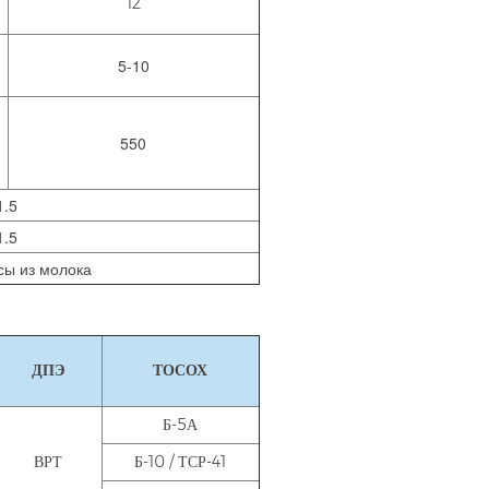
12
5-10
550
1.5
1.5
сы из молока
ДПЭ
ТОСОХ
Б-5А
ВРТ
Б-10 / ТСР-41