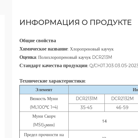
ИНФОРМАЦИЯ О ПРОДУКТЕ
Общие свойства
Химическое название
:
Хлоропреновый каучук
Оценка:
Полихлоропреновый каучук DCR213M
Стандарт качества продукции:
Q/CHJT.J03.03.05-202
Технические характеристики:
Элемент
Ин
Вязкость Муни
DCR2131M
DCR2132M
(ML100℃ 1+4)
35-45
46-59
Муни Скорч
14
(MSt)
мин)
5
Предел прочности на