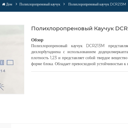
Дом
Полихлоропреновый каучук
Полихлоропреновый каучук DCR213M
Полихлоропреновый Каучук DCR
Обзор
Полихлоропреновый каучук DCR213M представля
дихлорбутадиена с использованием додецилмеркапта
плотность 1,23 и представляет собой твердое веществ
форме блока. Обладает превосходной устойчивостью к 