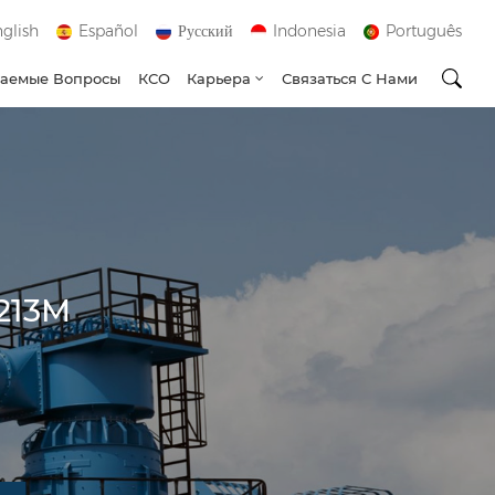
glish
Español
Русский
Indonesia
Português
ваемые Вопросы
КСО
Карьера
Связаться С Нами
213M