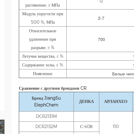
12
растяжение, ≥ МПа
Модуль упругости при
2-7
500 %, МПа
Относительное
700
удлинение при
разрыве, ≥ %
Летучие вещества, ≤ %
Содержание золы, ≤ %
Белые чип
Появление
Сравнение с другими брендами CR
Бренд JiangSu
ДЕНКА
АРЛАНХЕО
ElephChem
DCR2131M
DCR2132M
С-40В
110