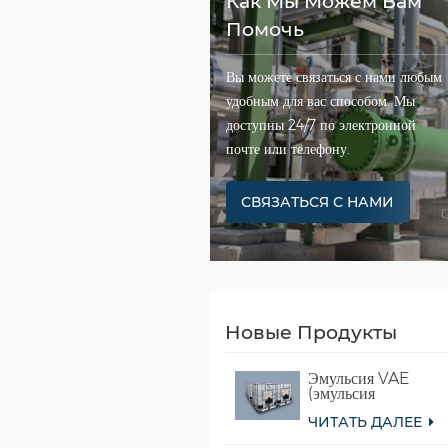
Как Мы Можем Вам
Помочь
Вы можете связаться с нами любым
удобным для вас способом. Мы
доступны 24/7 по электронной
почте или телефону.
СВЯЗАТЬСЯ С НАМИ
Новые Продукты
Эмульсия VAE
(эмульсия
сополимера
ЧИТАТЬ ДАЛЕЕ
винилацетата и
этилена)