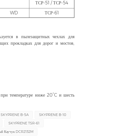
ТСР-51 / ТСР-54
WD
ТСР-61
зуется в пылезащитных чехлах для
ящих прокладках для дорог и мостов,
д при температуре ниже 20°C и шесть
SKYPRENE B-5A
SKYPRENE B-10
SKYPRENE TSR-61
вый Каучук DCR2132M