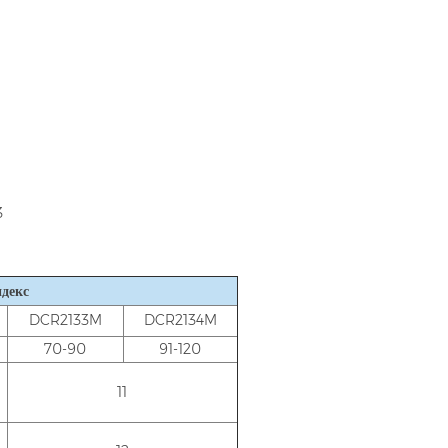
3
декс
DCR2133M
DCR2134M
70-90
91-120
11