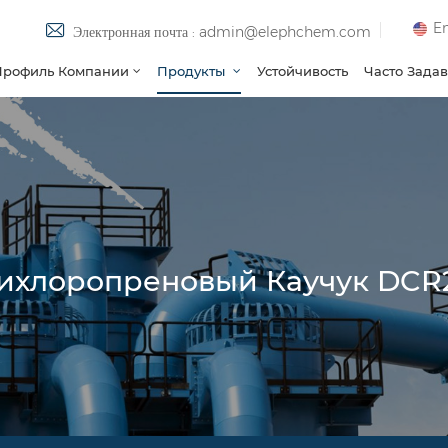
En
Электронная почта : admin@elephchem.com
Профиль Компании
Продукты
Устойчивость
Часто Зада
ихлоропреновый Каучук DCR