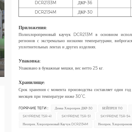
DCR2133M
ДКР-36
DCR2134M
ДКР-30
Приложения:
Полихлоропреновый каучук DCR213M в основном исполь
регионов с экстремально низкими температурами, виброгас
уплотнительных лентах и ​​других изделиях.
Упаковка:
Упаковано в бумажные мешки, вес нетто 25 кг.
Хранилище:
Срок хранения с момента производства составляет один го
месяцев при температуре ниже 30°C.
ГОРЯЧИЕ ТЕГИ :
Денка Хлоропрен ДКР-30
БЕЙПРЕН 110
SKYPRENE TSR-41
SKYPRENE TSR-51
SKYPRENE TSR-54
Неопрен, Хлоропреновый Каучук DCR2134M
Неопрен, Хлоропрено