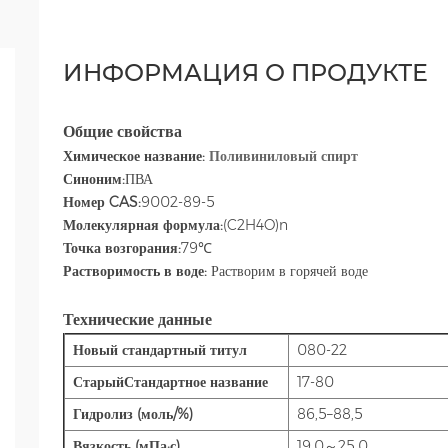
ИНФОРМАЦИЯ О ПРОДУКТЕ
Общие свойства
Химическое название:
Поливиниловый спирт
Синоним:
ПВА
Номер CAS:
9002-89-5
Молекулярная формула:
(C2H4O)n
Точка возгорания:
79℃
Растворимость в воде:
Растворим в горячей воде
Технические данные
Новый стандартный титул
080-22
Старый
Стандартное название
17-80
Гидролиз (моль/%)
86,5–88,5
Вязкость (мПа·с)
19.0～25.0