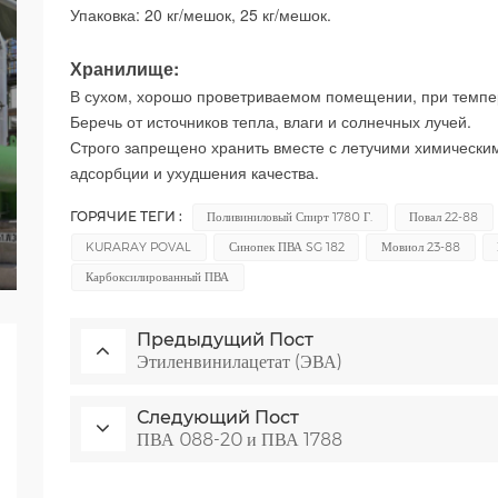
Упаковка: 20 кг/мешок, 25 кг/мешок.
Хранилище:
В сухом, хорошо проветриваемом помещении, при темпер
Беречь от источников тепла, влаги и солнечных лучей.
Строго запрещено хранить вместе с летучими химически
адсорбции и ухудшения качества.
ГОРЯЧИЕ ТЕГИ :
Поливиниловый Спирт 1780 Г.
Повал 22-88
KURARAY POVAL
Синопек ПВА SG 182
Мовиол 23-88
Карбоксилированный ПВА
Предыдущий Пост
Этиленвинилацетат (ЭВА)
Следующий Пост
ПВА 088-20 и ПВА 1788