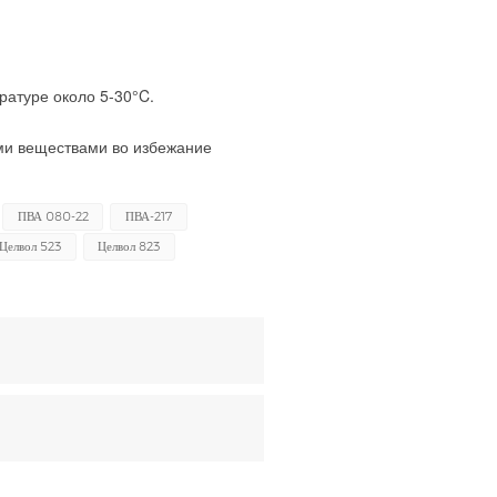
атуре около 5-30°C.
ми веществами во избежание
ПВА 080-22
ПВА-217
Целвол 523
Целвол 823