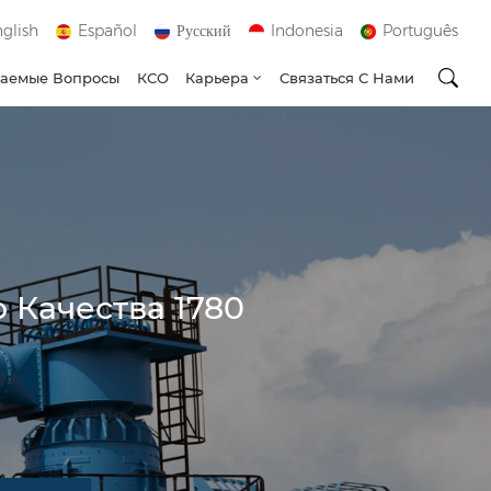
glish
Español
Русский
Indonesia
Português
ваемые Вопросы
КСО
Карьера
Связаться С Нами
 Качества 1780