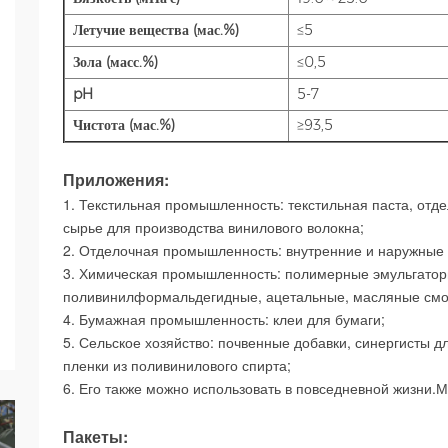
Летучие вещества (мас.%)
≤5
Зола (масс.%)
≤0,5
pH
5-7
Чистота (мас.%)
≥93,5
Приложения:
1. Текстильная промышленность: текстильная паста, отд
сырье для производства винилового волокна;
2. Отделочная промышленность: внутренние и наружные 
3. Химическая промышленность: полимерные эмульгатор
поливинилформальдегидные, ацетальные, масляные смо
4. Бумажная промышленность: клеи для бумаги;
5. Сельское хозяйство: почвенные добавки, синергисты д
пленки из поливинилового спирта;
6. Его также можно использовать в повседневной жизни.
М
Пакеты: