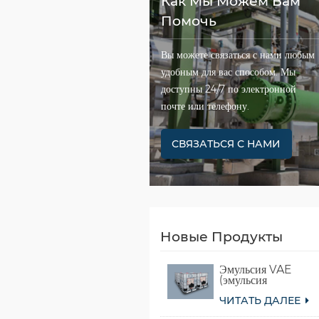
Как Мы Можем Вам
Помочь
Вы можете связаться с нами любым
удобным для вас способом. Мы
доступны 24/7 по электронной
почте или телефону.
СВЯЗАТЬСЯ С НАМИ
Новые Продукты
Эмульсия VAE
(эмульсия
сополимера
ЧИТАТЬ ДАЛЕЕ
винилацетата и
этилена)