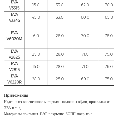
EVA
15.0
33.0
62.0
70.0
V3315
EVA
45.0
33.0
60.0
65.0
V3345
EVA
6.0
28.0
70.0
78.0
V6020M
EVA
25.0
28.0
71.0
75.0
V2825
EVA
15.0
28.0
71.0
76.0
V2815
EVA
28.0
25.0
69.0
75.0
V6220R
Приложения:
Изделия из вспененного материала: подошвы обуви, прокладки из
ЭВА и т. д.
Материалы покрытия: ПЭТ-покрытие, БОПП-покрытие.