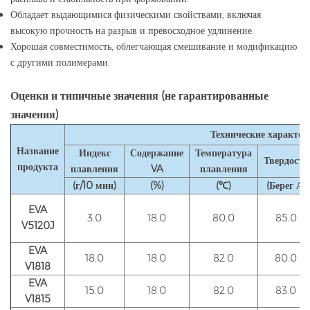
Обладает выдающимися физическими свойствами, включая
высокую прочность на разрыв и превосходное удлинение.
Хорошая совместимость, облегчающая смешивание и модификацию
с другими полимерами.
Оценки и типичные значения (не гарантированные
значения)
Технические характер
Название
Индекс
Содержание
Температура
Твердость
продукта
плавления
VA
плавления
(г/10 мин)
(%)
(℃)
(Берег А)
EVA
3.0
18.0
80.0
85.0
V5120J
EVA
18.0
18.0
82.0
80.0
V1818
EVA
15.0
18.0
82.0
83.0
V1815