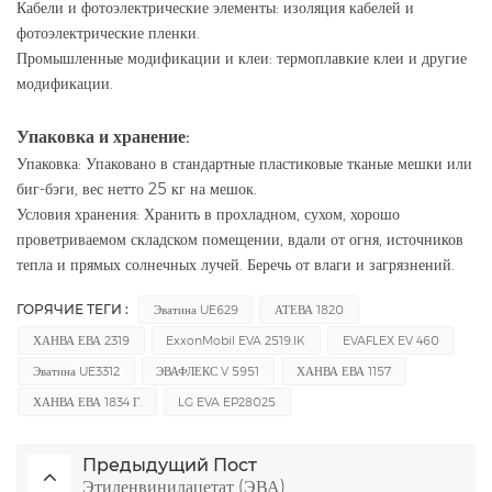
Кабели и фотоэлектрические элементы: изоляция кабелей и
фотоэлектрические пленки.
Промышленные модификации и клеи: термоплавкие клеи и другие
модификации.
Упаковка и хранение:
Упаковка: Упаковано в стандартные пластиковые тканые мешки или
биг-бэги, вес нетто 25 кг на мешок.
Условия хранения: Хранить в прохладном, сухом, хорошо
проветриваемом складском помещении, вдали от огня, источников
тепла и прямых солнечных лучей. Беречь от влаги и загрязнений.
ГОРЯЧИЕ ТЕГИ :
Эватина UE629
АТЕВА 1820
ХАНВА ЕВА 2319
ExxonMobil EVA 2519.IK
EVAFLEX EV 460
Эватина UE3312
ЭВАФЛЕКС V 5951
ХАНВА ЕВА 1157
ХАНВА ЕВА 1834 Г.
LG EVA EP28025
Предыдущий Пост
Этиленвинилацетат (ЭВА)