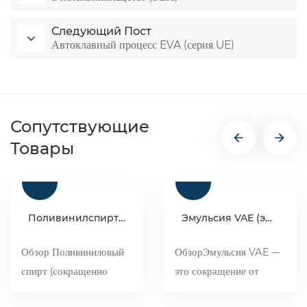
Следующий Пост
Автоклавный процесс EVA (серия UE)
Сопутствующие
Товары
Поливинилспиртовая смола (ПВА) промышленного класса
Эмульсия VAE (эмульсия сополимера винилацетата и этилена)
Обзор Поливиниловый
ОбзорЭмульсия VAE —
спирт (сокращенно
это сокращение от
ПВА) — органическое
эмульсии