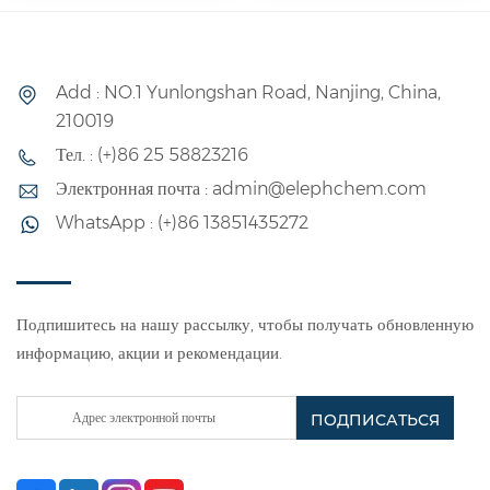
соединение, белое,
сополимеризации
хлопьевидное,
этиленацетата и этилена,
флокулированное или
представляющая собой
Add : NO.1 Yunlongshan Road, Nanjing, China,
порошкообразное
полимерную эмульсию,
210019
твердое вещество,
полученную методом
Тел. : (+)86 25 58823216
нетоксичное,
эмульсионной
безвкусное,
полимеризации из
Электронная почта : admin@elephchem.com
экологически чистое,
этиленацетата и
WhatsApp : (+)86 13851435272
растворимое в воде при
мономера этилена в
температуре 80–90 °C.
качестве основных
Слабо растворимо в
сырьевых материалов, а
Подпишитесь на нашу рассылку, чтобы получать обновленную
диметилсульфоксиде.
также других
информацию, акции и рекомендации.
Его водный раствор
вспомогательных
обладает хорошими
веществ. Сополимер
адгезионными и
этилена и винилацетата
пленкообразующими
является наиболее