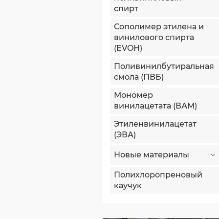
спирт
Сополимер этилена и
винилового спирта
(EVOH)
Поливинилбутиральная
смола (ПВБ)
Мономер
винилацетата (ВАМ)
Этиленвинилацетат
(ЭВА)
Новые материалы
Полихлоропреновый
каучук