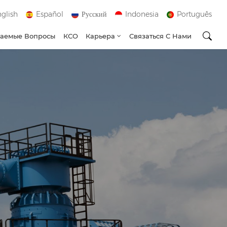
glish
Español
Русский
Indonesia
Português
ваемые Вопросы
КСО
Карьера
Связаться С Нами