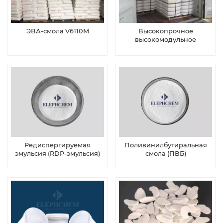
ЭВА-смола V6110M
Высокопрочное
высокомодульное
промышленное волокно
ПВА
Редиспергируемая
Поливинилбутиральная
эмульсия (RDP-эмульсия)
смола (ПВБ)