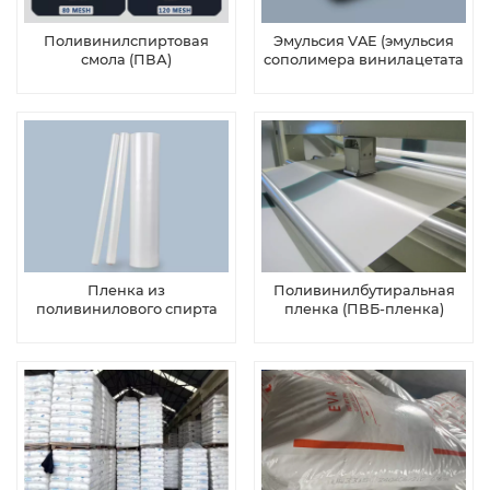
Поливинилспиртовая
Эмульсия VAE (эмульсия
смола (ПВА)
сополимера винилацетата
промышленного класса
и этилена)
Пленка из
Поливинилбутиральная
поливинилового спирта
пленка (ПВБ-пленка)
(пленка ПВА)