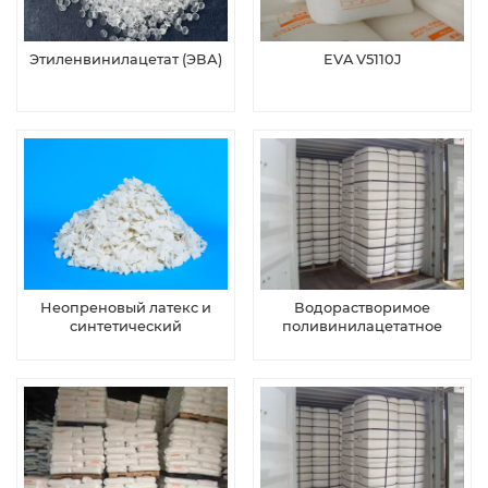
Этиленвинилацетат (ЭВА)
EVA V5110J
Неопреновый латекс и
Водорастворимое
синтетический
поливинилацетатное
хлоропреновый каучук
волокно