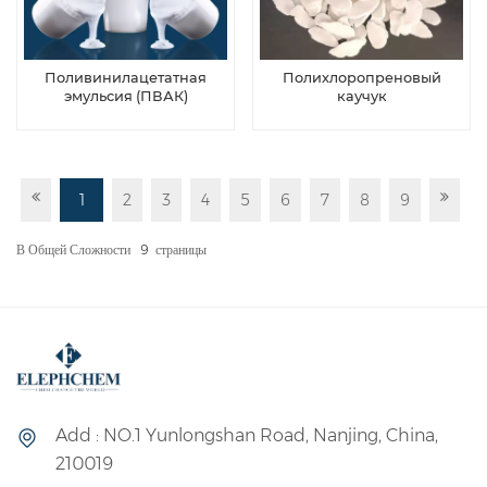
Поливинилацетатная
Полихлоропреновый
эмульсия (ПВАК)
каучук
1
2
3
4
5
6
7
8
9
В Общей Сложности
9
Страницы
Add : NO.1 Yunlongshan Road, Nanjing, China,
210019