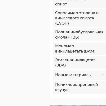
спирт
Сополимер этилена и
винилового спирта
(EVOH)
Поливинилбутиральная
смола (ПВБ)
Мономер
винилацетата (ВАМ)
Этиленвинилацетат
(ЭВА)
Новые материалы
Полихлоропреновый
каучук