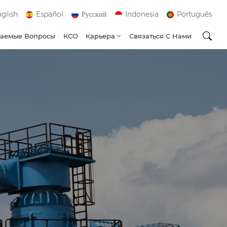
glish
Español
Русский
Indonesia
Português
ваемые Вопросы
КСО
Карьера
Связаться С Нами