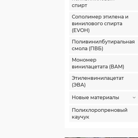
спирт
Сополимер этилена и
винилового спирта
(EVOH)
Поливинилбутиральная
смола (ПВБ)
Мономер
винилацетата (ВАМ)
Этиленвинилацетат
(ЭВА)
Новые материалы
Полихлоропреновый
каучук